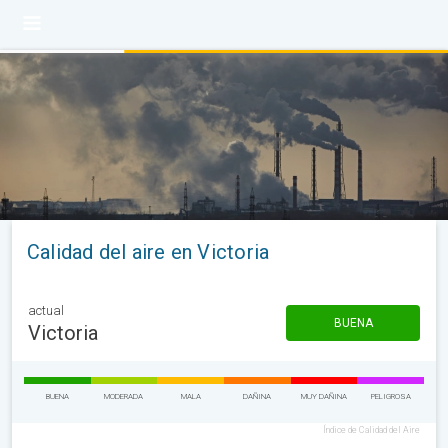
Calidad del aire en Victoria
actual
BUENA
Victoria
BUENA
MODERADA
MALA
DAÑINA
MUY DAÑINA
PELIGROSA
Índice de Calidad del Aire