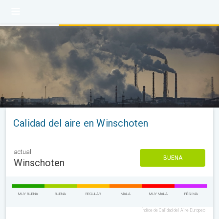
Calidad del aire en Winschoten
actual
BUENA
Winschoten
MUY BUENA
BUENA
REGULAR
MALA
MUY MALA
PÉSIMA
Índice de Calidad del Aire Europeo