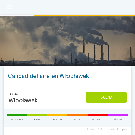
Calidad del aire en Włocławek
actual
BUENA
Włocławek
MUY BUENA
BUENA
REGULAR
MALA
MUY MALA
PÉSIMA
Índice de Calidad del Aire Europeo