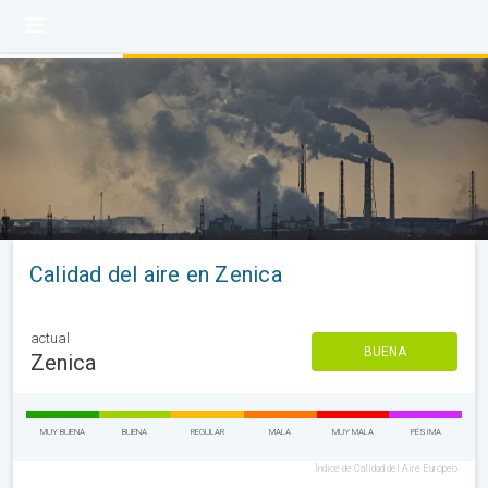
Calidad del aire en Zenica
actual
BUENA
Zenica
MUY BUENA
BUENA
REGULAR
MALA
MUY MALA
PÉSIMA
Índice de Calidad del Aire Europeo