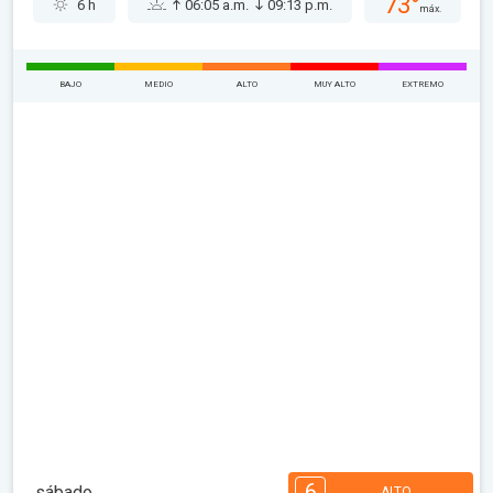
73°
6 h
06:05 a.m.
09:13 p.m.
máx.
BAJO
MEDIO
ALTO
MUY ALTO
EXTREMO
6
sábado
ALTO