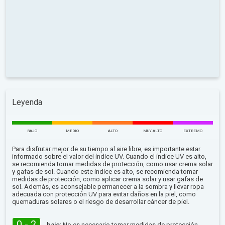
Leyenda
BAJO
MEDIO
ALTO
MUY ALTO
EXTREMO
Para disfrutar mejor de su tiempo al aire libre, es importante estar
informado sobre el valor del índice UV. Cuando el índice UV es alto,
se recomienda tomar medidas de protección, como usar crema solar
y gafas de sol. Cuando este índice es alto, se recomienda tomar
medidas de protección, como aplicar crema solar y usar gafas de
sol. Además, es aconsejable permanecer a la sombra y llevar ropa
adecuada con protección UV para evitar daños en la piel, como
quemaduras solares o el riesgo de desarrollar cáncer de piel.
0 - 2
bajo:
No es necesario tomar medidas de protección.