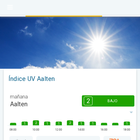
Índice UV Aalten
mañana
2
BAJO
Aalten
2
2
1
1
1
1
1
1
08:00
10:00
12:00
14:00
16:00
18:00