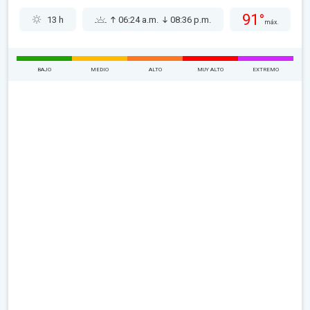
91°
13 h
06:24 a.m.
08:36 p.m.
máx.
BAJO
MEDIO
ALTO
MUY ALTO
EXTREMO