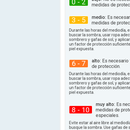
0 - 2
81°
.
medidas de protec
máx.
medio:
Es necesar
3 - 5
medidas de protec
Durante las horas del mediodía,
buscar la sombra, usar ropa adec
sombrero y gafas de sol, y aplica
un factor de protección suficient
piel expuesta.
alto:
Es necesario
6 - 7
de protección.
Durante las horas del mediodía,
buscar la sombra, usar ropa adec
sombrero y gafas de sol, y aplica
un factor de protección suficient
piel expuesta.
muy alto:
Es nec
8 - 10
medidas de prot
especiales.
Evite estar al aire libre al mediodí
busque la sombra. Use gafas de 