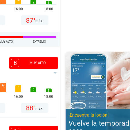
4
2
1
16:00
18:00
87°
.
máx.
MUY ALTO
EXTREMO
Vuelve la temporada de piel seca.
8
MUY ALTO
6
4
2
1
16:00
18:00
88°
.
máx.
¡Encuentra la loción!
Vuelve la temporada