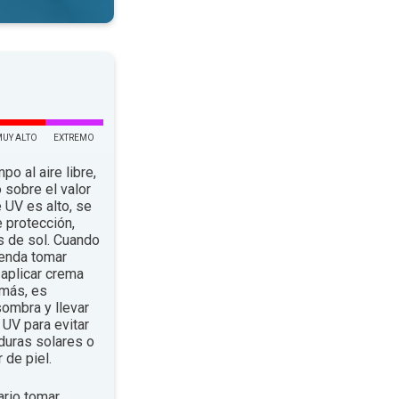
MUY ALTO
EXTREMO
po al aire libre,
 sobre el valor
e UV es alto, se
 protección,
s de sol. Cuando
ienda tomar
aplicar crema
emás, es
ombra y llevar
UV para evitar
duras solares o
 de piel.
rio tomar