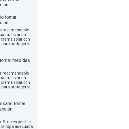
ción.
io tomar
ción.
 es recomendable
uada, llevar un
r crema solar con
e para proteger la
 tomar medidas
 es recomendable
uada, llevar un
r crema solar con
e para proteger la
esario tomar
ección
a. Si no es posible,
sol, ropa adecuada