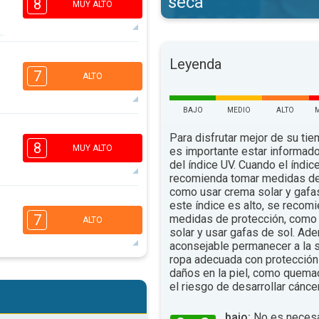
seca
8
MUY ALTO
6
Leyenda
4
2
1
7
ALTO
16:00
18:00
90°
BAJO
MEDIO
ALTO
.
máx.
6
4
Para disfrutar mejor de su tiem
2
1
8
MUY ALTO
es importante estar informado
16:00
18:00
del índice UV. Cuando el índic
recomienda tomar medidas de
89°
.
máx.
como usar crema solar y gafa
6
este índice es alto, se recom
4
2
1
7
medidas de protección, como 
ALTO
16:00
18:00
solar y usar gafas de sol. Ad
aconsejable permanecer a la s
82°
ropa adecuada con protección 
.
máx.
daños en la piel, como quema
5
4
2
el riesgo de desarrollar cáncer
1
16:00
18:00
bajo:
No es necesa