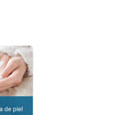
 ¡Encuentra la loción!. . .
 de piel