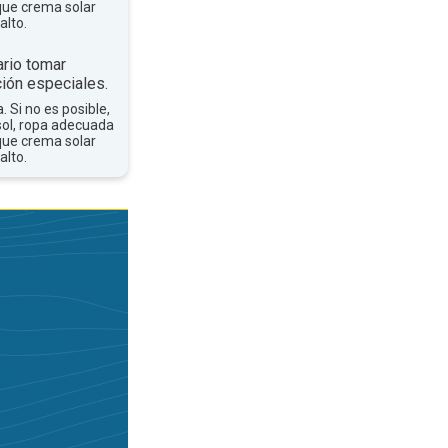
que crema solar
alto.
rio tomar
ión especiales.
a. Si no es posible,
sol, ropa adecuada
que crema solar
alto.