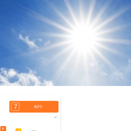
7
ALTO
6