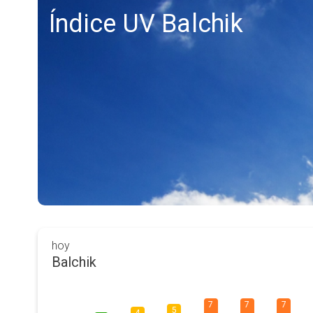
Índice UV Balchik
hoy
Balchik
7
7
7
5