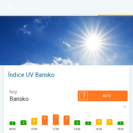
Índice UV Bansko
hoy
7
ALTO
Bansko
7
6
6
4
3
3
2
2
1
1
1
08:00
10:00
12:00
14:00
16:00
18:00