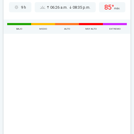
85°
9 h
06:26 a.m.
08:35 p.m.
máx.
BAJO
MEDIO
ALTO
MUY ALTO
EXTREMO