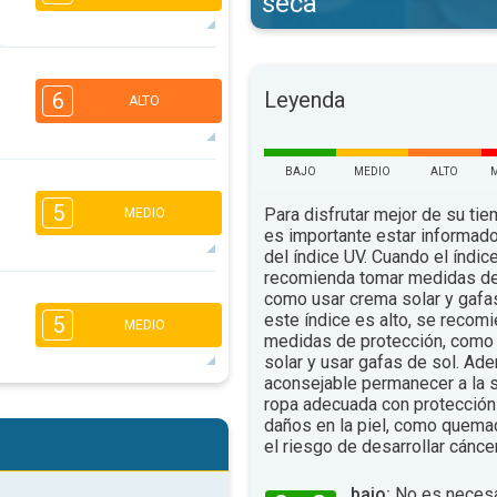
seca
5
4
3
2
Leyenda
6
ALTO
16:00
18:00
73°
.
máx.
BAJO
MEDIO
ALTO
5
4
3
1
5
Para disfrutar mejor de su tiem
MEDIO
16:00
18:00
es importante estar informado
del índice UV. Cuando el índic
80°
.
máx.
recomienda tomar medidas de
5
4
como usar crema solar y gafa
3
2
este índice es alto, se recom
5
MEDIO
16:00
18:00
medidas de protección, como 
solar y usar gafas de sol. Ad
88°
.
máx.
aconsejable permanecer a la s
ropa adecuada con protección 
5
4
3
2
daños en la piel, como quema
16:00
18:00
el riesgo de desarrollar cáncer
88°
.
máx.
bajo:
No es necesa