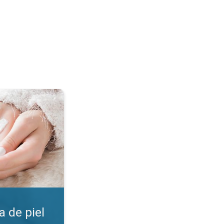
. ¡Encuentra la crema!. . .
 de piel