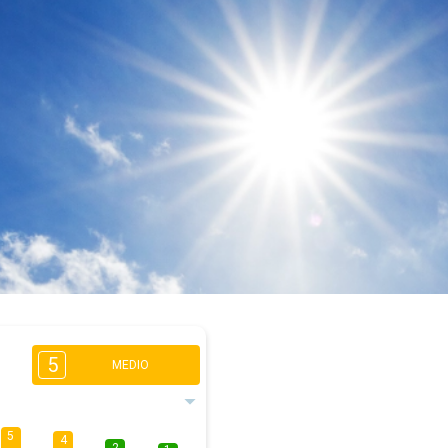
5
MEDIO
5
4