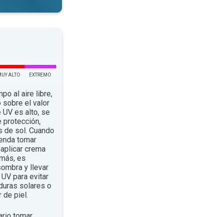
MUY ALTO
EXTREMO
po al aire libre,
 sobre el valor
e UV es alto, se
 protección,
s de sol. Cuando
ienda tomar
aplicar crema
emás, es
ombra y llevar
UV para evitar
duras solares o
 de piel.
rio tomar