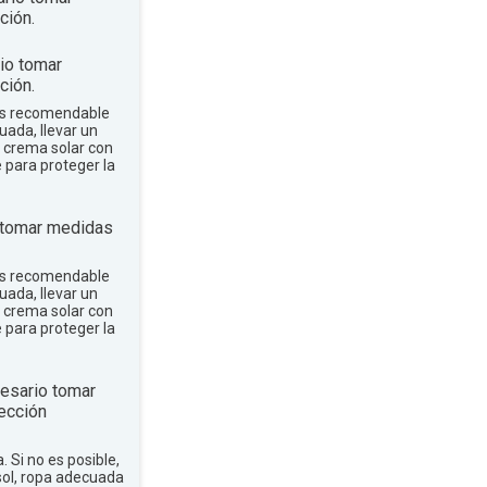
ción.
io tomar
ción.
 es recomendable
uada, llevar un
r crema solar con
e para proteger la
 tomar medidas
 es recomendable
uada, llevar un
r crema solar con
e para proteger la
esario tomar
ección
a. Si no es posible,
sol, ropa adecuada