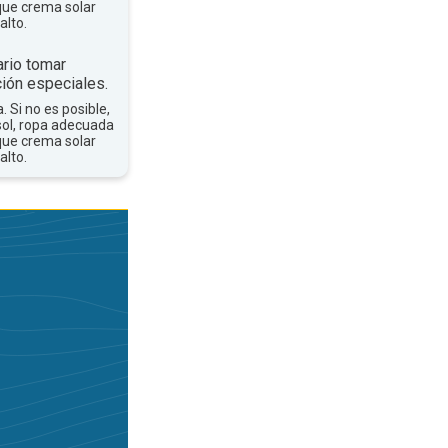
que crema solar
alto.
rio tomar
ión especiales.
a. Si no es posible,
sol, ropa adecuada
que crema solar
alto.