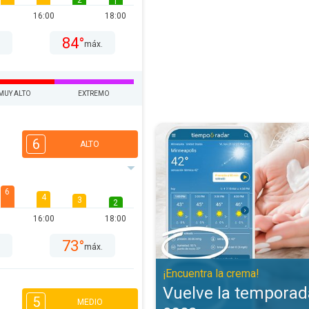
2
1
16:00
18:00
84°
.
máx.
MUY ALTO
EXTREMO
Vuelve la temporada de piel seca
6
ALTO
6
4
3
2
16:00
18:00
73°
.
máx.
¡Encuentra la crema!
Vuelve la temporada
5
MEDIO