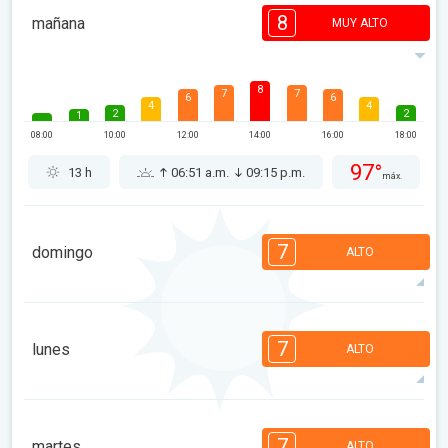
8
mañana
MUY ALTO
8
7
7
6
6
4
4
2
2
1
08:00
10:00
12:00
14:00
16:00
18:00
97°
13 h
06:51 a.m.
09:15 p.m.
máx.
7
domingo
ALTO
7
6
6
5
5
4
3
2
2
1
7
lunes
ALTO
08:00
10:00
12:00
14:00
16:00
18:00
94°
10 h
06:52 a.m.
09:13 p.m.
máx.
7
6
6
5
5
3
3
2
2
1
7
martes
ALTO