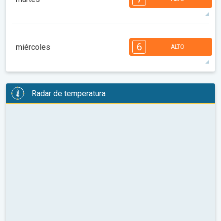
08:00
10:00
12:00
14:00
16:00
18:00
95°
12 h
06:53 a.m.
09:12 p.m.
máx.
7
7
6
5
5
4
3
2
2
1
6
miércoles
ALTO
08:00
10:00
12:00
14:00
16:00
18:00
102°
13 h
06:55 a.m.
09:10 p.m.
máx.
6
6
6
6
5
5
3
3
2
2
1
Radar de temperatura
08:00
10:00
12:00
14:00
16:00
18:00
97°
14 h
06:56 a.m.
09:09 p.m.
máx.