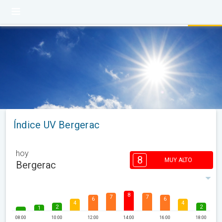
Índice UV Bergerac
hoy
8
MUY ALTO
Bergerac
8
7
7
6
6
4
4
2
2
1
08:00
10:00
12:00
14:00
16:00
18:00