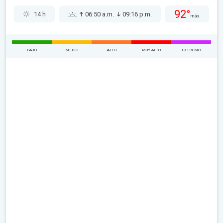
92°
14 h
06:50 a.m.
09:16 p.m.
máx.
BAJO
MEDIO
ALTO
MUY ALTO
EXTREMO