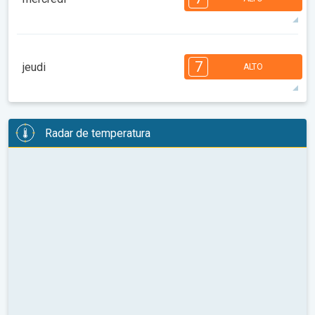
08:00
10:00
12:00
14:00
16:00
18:00
94°
13 h
05:47
19:54
máx.
7
7
6
6
5
5
4
3
2
2
1
7
jeudi
ALTO
08:00
10:00
12:00
14:00
16:00
18:00
95°
12 h
05:48
19:53
máx.
7
7
6
6
5
5
4
3
2
2
1
Radar de temperatura
08:00
10:00
12:00
14:00
16:00
18:00
93°
12 h
05:50
19:51
máx.