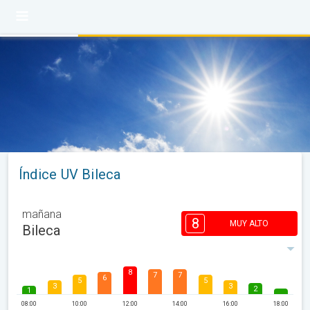
Índice UV Bileca
mañana
8
MUY ALTO
Bileca
8
7
7
6
5
5
3
3
2
1
08:00
10:00
12:00
14:00
16:00
18:00