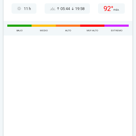
92°
11 h
05:44
19:58
máx.
BAJO
MEDIO
ALTO
MUY ALTO
EXTREMO