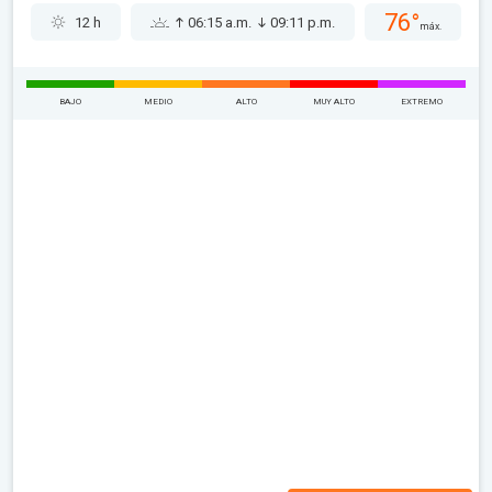
76°
12 h
06:15 a.m.
09:11 p.m.
máx.
BAJO
MEDIO
ALTO
MUY ALTO
EXTREMO