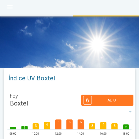
Índice UV Boxtel
hoy
6
ALTO
Boxtel
6
6
6
4
4
3
3
3
2
1
08:00
10:00
12:00
14:00
16:00
18:00