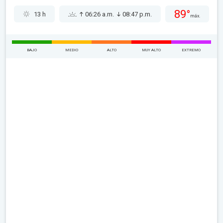
89°
13 h
06:26 a.m.
08:47 p.m.
máx.
BAJO
MEDIO
ALTO
MUY ALTO
EXTREMO