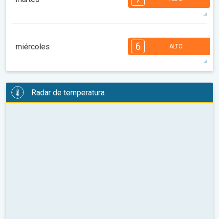
08:00
10:00
12:00
14:00
16:00
18:00
90°
13 h
06:30 a.m.
08:42 p.m.
máx.
7
7
6
5
5
4
3
3
2
1
6
miércoles
ALTO
08:00
10:00
12:00
14:00
16:00
18:00
90°
13 h
06:31 a.m.
08:41 p.m.
máx.
6
6
6
5
5
4
4
3
2
2
1
Radar de temperatura
08:00
10:00
12:00
14:00
16:00
18:00
94°
12 h
06:32 a.m.
08:40 p.m.
máx.