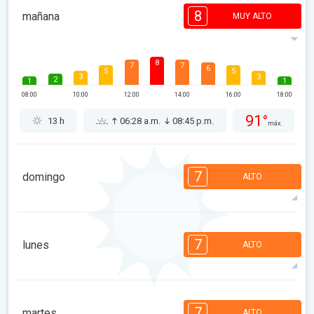
8
mañana
MUY ALTO
8
7
7
6
5
5
3
3
2
1
1
08:00
10:00
12:00
14:00
16:00
18:00
91°
13 h
06:28 a.m.
08:45 p.m.
máx.
7
domingo
ALTO
7
7
6
6
5
5
3
3
1
1
1
7
lunes
ALTO
08:00
10:00
12:00
14:00
16:00
18:00
91°
13 h
06:29 a.m.
08:44 p.m.
máx.
7
7
7
6
5
5
3
3
2
1
1
7
martes
ALTO