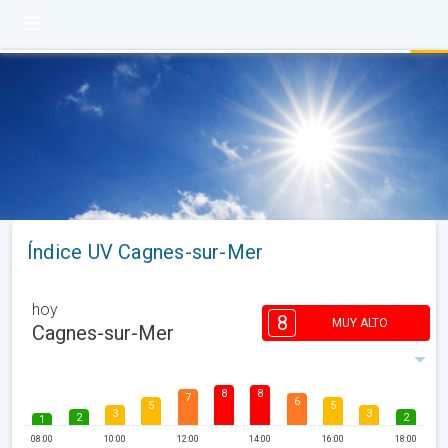
Índice UV Cagnes-sur-Mer
hoy
8
MUY ALTO
Cagnes-sur-Mer
8
8
7
6
5
5
3
3
2
2
1
08:00
10:00
12:00
14:00
16:00
18:00