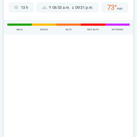
73°
13 h
06:53 a.m.
09:31 p.m.
máx.
BAJO
MEDIO
ALTO
MUY ALTO
EXTREMO