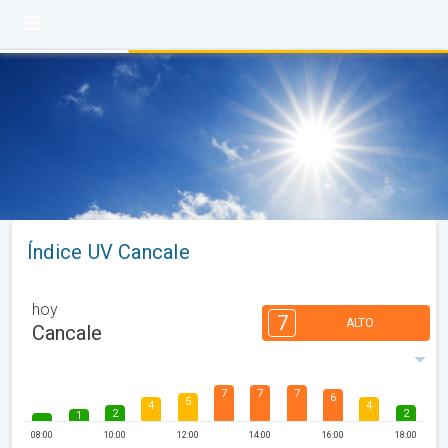
Índice UV Cancale
hoy
7
ALTO
Cancale
7
7
7
6
5
4
4
2
2
1
08:00
10:00
12:00
14:00
16:00
18:00