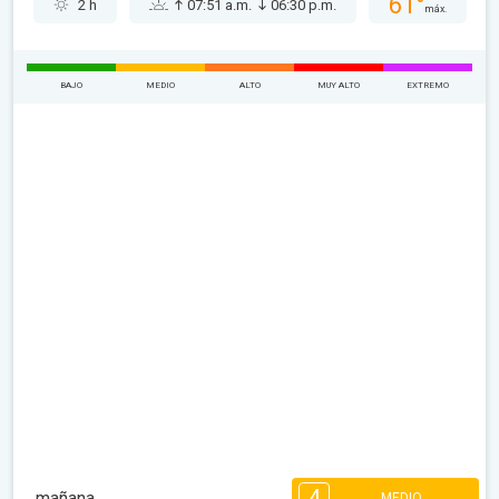
61°
2 h
07:51 a.m.
06:30 p.m.
máx.
BAJO
MEDIO
ALTO
MUY ALTO
EXTREMO
4
mañana
MEDIO