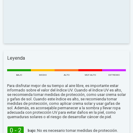
Leyenda
BAJO
MEDIO
ALTO
MUY ALTO
EXTREMO
Para disfrutar mejor de su tiempo al aire libre, es importante estar
informado sobre el valor del índice UV. Cuando el índice UV es alto,
se recomienda tomar medidas de protección, como usar crema solar
y gafas de sol. Cuando este índice es alto, se recomienda tomar
medidas de protección, como aplicar crema solar y usar gafas de
sol. Además, es aconsejable permanecer a la sombra y llevar ropa
adecuada con protección UV para evitar daños en la piel, como
quemaduras solares o el riesgo de desarrollar cáncer de piel.
0 - 2
bajo:
No es necesario tomar medidas de protección.