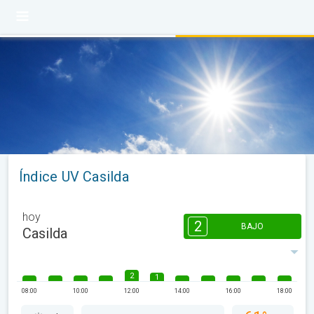
Índice UV Casilda
hoy
2
BAJO
Casilda
2
1
08:00
10:00
12:00
14:00
16:00
18:00