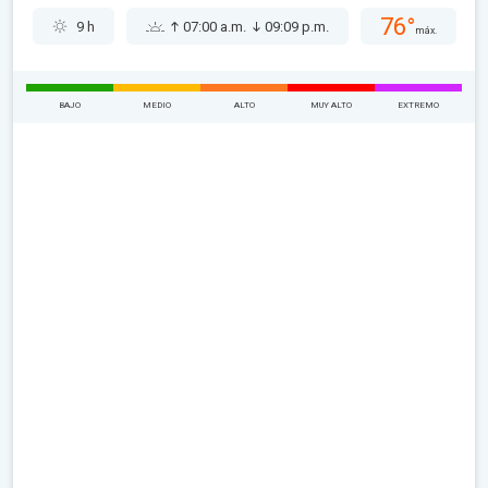
76°
9 h
07:00 a.m.
09:09 p.m.
máx.
BAJO
MEDIO
ALTO
MUY ALTO
EXTREMO