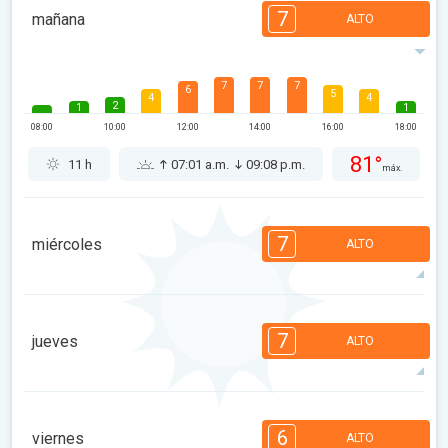
7
mañana
ALTO
7
7
7
6
5
4
4
2
1
1
08:00
10:00
12:00
14:00
16:00
18:00
81°
11 h
07:01 a.m.
09:08 p.m.
máx.
7
miércoles
ALTO
7
7
6
6
4
3
2
2
2
1
7
jueves
ALTO
08:00
10:00
12:00
14:00
16:00
18:00
86°
11 h
07:03 a.m.
09:07 p.m.
máx.
7
7
6
4
4
3
2
2
1
1
6
viernes
ALTO