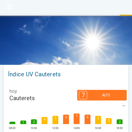
Índice UV Cauterets
hoy
7
ALTO
Cauterets
7
6
6
5
5
4
3
2
2
1
08:00
10:00
12:00
14:00
16:00
18:00