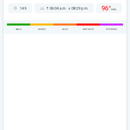
96°
14 h
06:04 a.m.
08:29 p.m.
máx.
BAJO
MEDIO
ALTO
MUY ALTO
EXTREMO