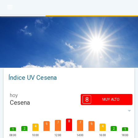
Índice UV Cesena
hoy
8
MUY ALTO
Cesena
8
7
7
6
6
4
4
2
2
1
1
08:00
10:00
12:00
14:00
16:00
18:00