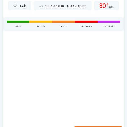
80°
14 h
06:32 a.m.
09:20 p.m.
máx.
BAJO
MEDIO
ALTO
MUY ALTO
EXTREMO