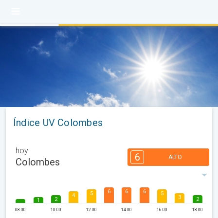
Índice UV Colombes
hoy
6
ALTO
Colombes
6
6
6
5
5
4
3
2
2
1
08:00
10:00
12:00
14:00
16:00
18:00