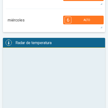
91°
14 h
06:36 a.m.
09:15 p.m.
máx.
7
6
6
5
5
4
3
2
2
1
6
miércoles
ALTO
08:00
10:00
12:00
14:00
16:00
18:00
88°
14 h
06:37 a.m.
09:13 p.m.
máx.
6
6
5
5
4
4
3
3
2
2
1
Radar de temperatura
08:00
10:00
12:00
14:00
16:00
18:00
95°
14 h
06:39 a.m.
09:12 p.m.
máx.