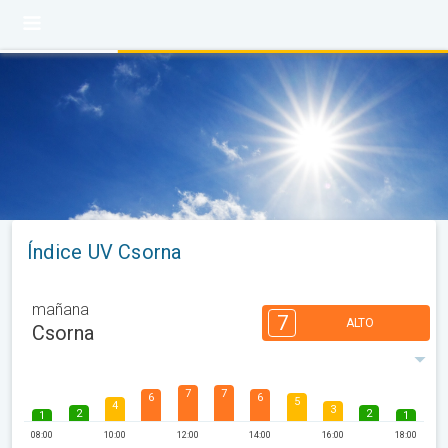
Índice UV Csorna
mañana
7
ALTO
Csorna
7
7
6
6
5
4
3
2
2
1
1
08:00
10:00
12:00
14:00
16:00
18:00