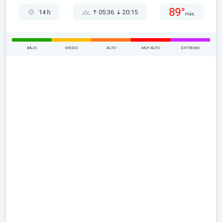
89°
14 h
05:36
20:15
máx.
BAJO
MEDIO
ALTO
MUY ALTO
EXTREMO