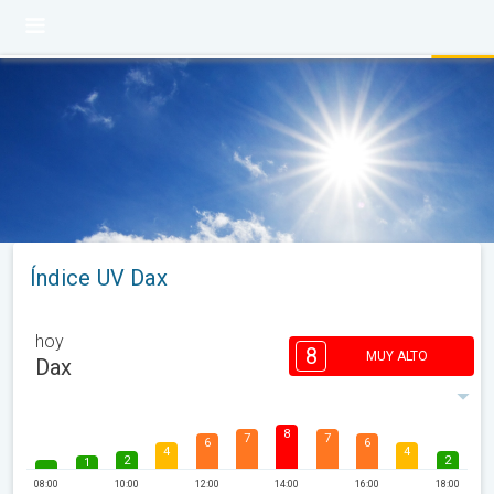
Índice UV Dax
hoy
8
MUY ALTO
Dax
8
7
7
6
6
4
4
2
2
1
08:00
10:00
12:00
14:00
16:00
18:00