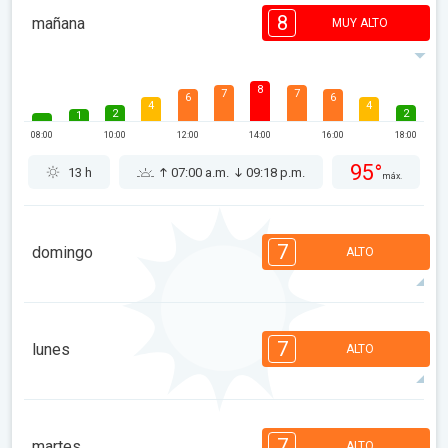
8
mañana
MUY ALTO
8
7
7
6
6
4
4
2
2
1
08:00
10:00
12:00
14:00
16:00
18:00
95°
13 h
07:00 a.m.
09:18 p.m.
máx.
7
domingo
ALTO
7
6
6
5
5
3
2
2
2
1
7
lunes
ALTO
08:00
10:00
12:00
14:00
16:00
18:00
87°
12 h
07:01 a.m.
09:17 p.m.
máx.
7
7
6
5
5
4
3
2
2
1
7
martes
ALTO