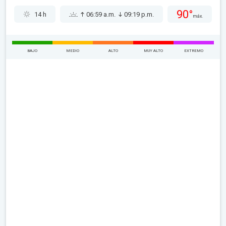
90°
14 h
06:59 a.m.
09:19 p.m.
máx.
BAJO
MEDIO
ALTO
MUY ALTO
EXTREMO