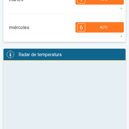
08:00
10:00
12:00
14:00
16:00
18:00
90°
12 h
07:02 a.m.
09:15 p.m.
máx.
7
7
6
5
5
4
4
2
2
1
6
miércoles
ALTO
08:00
10:00
12:00
14:00
16:00
18:00
98°
12 h
07:03 a.m.
09:14 p.m.
máx.
6
6
6
6
5
5
4
3
2
2
1
Radar de temperatura
08:00
10:00
12:00
14:00
16:00
18:00
90°
12 h
07:04 a.m.
09:12 p.m.
máx.