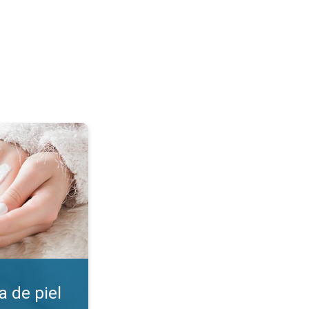
. ¡Encuentra la crema!. . .
 de piel