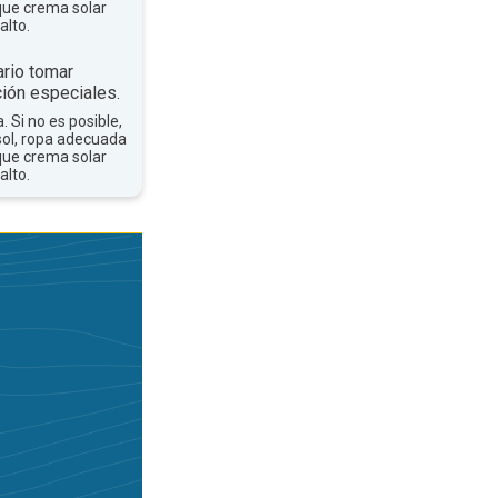
que crema solar
alto.
rio tomar
ión especiales.
a. Si no es posible,
sol, ropa adecuada
que crema solar
alto.