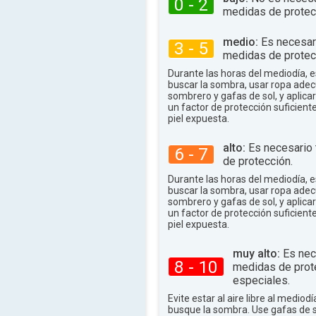
94°
0 - 2
.
máx.
medidas de protec
medio:
Es necesar
3 - 5
medidas de protec
Durante las horas del mediodía,
buscar la sombra, usar ropa adec
sombrero y gafas de sol, y aplica
un factor de protección suficient
piel expuesta.
alto:
Es necesario
6 - 7
de protección.
Durante las horas del mediodía,
buscar la sombra, usar ropa adec
sombrero y gafas de sol, y aplica
un factor de protección suficient
piel expuesta.
muy alto:
Es nec
8 - 10
medidas de prot
especiales.
Evite estar al aire libre al mediodí
busque la sombra. Use gafas de 