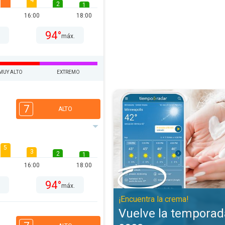
4
2
1
16:00
18:00
94°
.
máx.
MUY ALTO
EXTREMO
Vuelve la temporada de piel seca
7
ALTO
5
3
2
1
16:00
18:00
94°
.
máx.
¡Encuentra la crema!
Vuelve la temporada