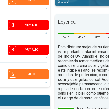
seca
7
ALTO
4
Leyenda
2
1
1
8
MUY ALTO
16:00
18:00
89°
.
máx.
BAJO
MEDIO
ALTO
6
4
Para disfrutar mejor de su tiem
2
1
8
MUY ALTO
es importante estar informado
16:00
18:00
del índice UV. Cuando el índic
recomienda tomar medidas de
89°
.
máx.
como usar crema solar y gafa
6
este índice es alto, se recom
4
2
1
6
medidas de protección, como 
ALTO
16:00
18:00
solar y usar gafas de sol. Ad
aconsejable permanecer a la s
92°
.
máx.
ropa adecuada con protección 
5
daños en la piel, como quema
4
2
1
el riesgo de desarrollar cáncer
16:00
18:00
bajo:
No es necesa