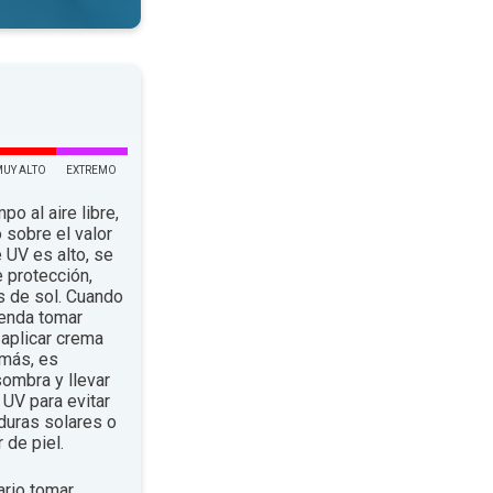
MUY ALTO
EXTREMO
po al aire libre,
 sobre el valor
e UV es alto, se
 protección,
s de sol. Cuando
ienda tomar
aplicar crema
emás, es
ombra y llevar
UV para evitar
duras solares o
 de piel.
rio tomar