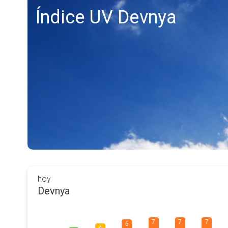
Índice UV Devnya
hoy
Devnya
7
7
7
6