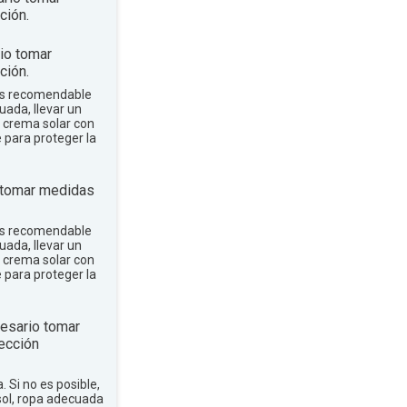
ción.
io tomar
ción.
 es recomendable
uada, llevar un
r crema solar con
e para proteger la
 tomar medidas
 es recomendable
uada, llevar un
r crema solar con
e para proteger la
esario tomar
ección
a. Si no es posible,
sol, ropa adecuada