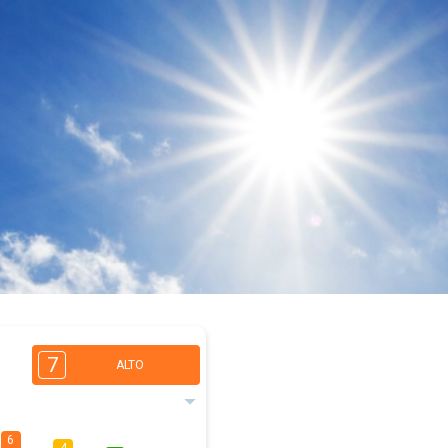
7
ALTO
6