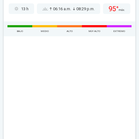
95°
13 h
06:16 a.m.
08:29 p.m.
máx.
BAJO
MEDIO
ALTO
MUY ALTO
EXTREMO