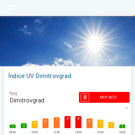
Índice UV Dimitrovgrad
hoy
8
MUY ALTO
Dimitrovgrad
8
8
7
6
6
5
4
3
2
1
1
08:00
10:00
12:00
14:00
16:00
18:00