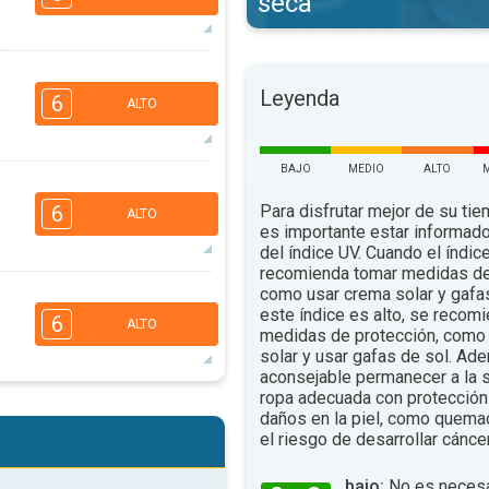
seca
6
5
4
2
Leyenda
6
ALTO
16:00
18:00
82°
.
máx.
BAJO
MEDIO
ALTO
6
5
3
2
Para disfrutar mejor de su tiem
6
ALTO
16:00
18:00
es importante estar informado
del índice UV. Cuando el índic
77°
.
máx.
recomienda tomar medidas de
6
como usar crema solar y gafa
5
4
2
este índice es alto, se recom
6
ALTO
16:00
18:00
medidas de protección, como 
solar y usar gafas de sol. Ad
72°
aconsejable permanecer a la s
máx.
ropa adecuada con protección 
6
5
3
daños en la piel, como quema
2
el riesgo de desarrollar cáncer
16:00
18:00
86°
bajo:
No es necesa
.
máx.