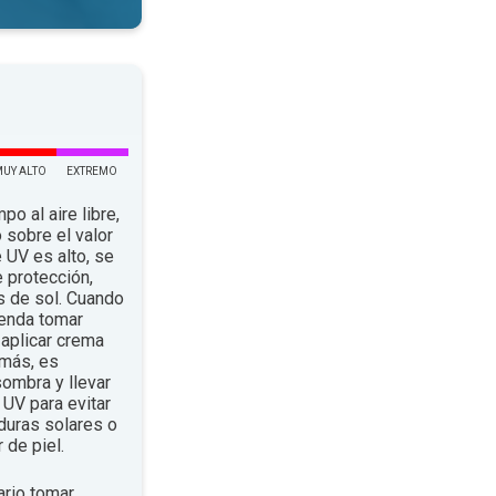
MUY ALTO
EXTREMO
po al aire libre,
 sobre el valor
e UV es alto, se
 protección,
s de sol. Cuando
ienda tomar
aplicar crema
emás, es
ombra y llevar
UV para evitar
duras solares o
 de piel.
rio tomar