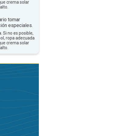
que crema solar
alto.
rio tomar
ión especiales.
a. Si no es posible,
sol, ropa adecuada
que crema solar
alto.