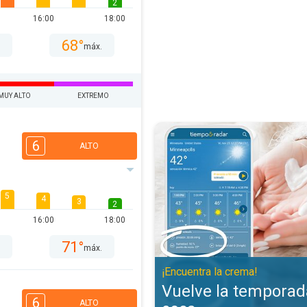
2
16:00
18:00
68°
.
máx.
MUY ALTO
EXTREMO
Vuelve la temporada de piel seca
6
ALTO
5
4
3
2
16:00
18:00
71°
.
máx.
¡Encuentra la crema!
Vuelve la temporada
6
ALTO