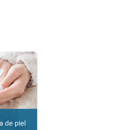
. ¡Encuentra la crema!. . .
 de piel