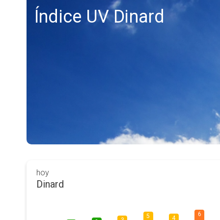
Índice UV Dinard
hoy
Dinard
6
5
4