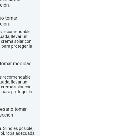
ción.
io tomar
ción.
 es recomendable
uada, llevar un
r crema solar con
e para proteger la
 tomar medidas
 es recomendable
uada, llevar un
r crema solar con
e para proteger la
esario tomar
ección
a. Si no es posible,
sol, ropa adecuada