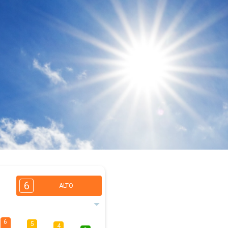
6
ALTO
6
5
4