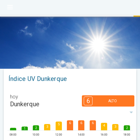
Índice UV Dunkerque
hoy
6
ALTO
Dunkerque
6
6
6
5
4
3
3
2
2
1
08:00
10:00
12:00
14:00
16:00
18:00