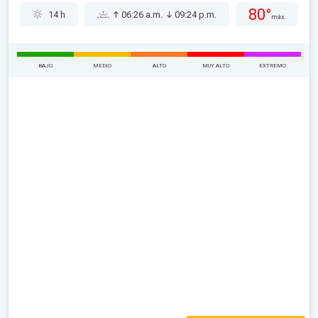
80°
14 h
06:26 a.m.
09:24 p.m.
máx.
BAJO
MEDIO
ALTO
MUY ALTO
EXTREMO