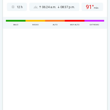
91°
12 h
06:24 a.m.
08:37 p.m.
máx.
BAJO
MEDIO
ALTO
MUY ALTO
EXTREMO