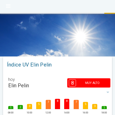
Índice UV Elin Pelin
hoy
8
MUY ALTO
Elin Pelin
8
8
7
7
5
5
3
3
2
1
1
08:00
10:00
12:00
14:00
16:00
18:00