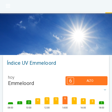
Índice UV Emmeloord
hoy
6
ALTO
Emmeloord
6
5
5
5
4
4
3
2
1
1
08:00
10:00
12:00
14:00
16:00
18:00