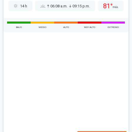
81°
14 h
06:08 a.m.
09:15 p.m.
máx.
BAJO
MEDIO
ALTO
MUY ALTO
EXTREMO