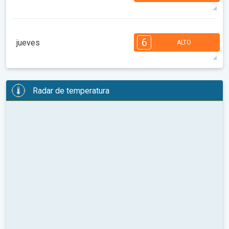
90°
14 h
06:41 a.m.
09:18 p.m.
máx.
7
6
5
5
4
4
3
2
2
1
6
jueves
ALTO
08:00
10:00
12:00
14:00
16:00
18:00
96°
14 h
06:43 a.m.
09:16 p.m.
máx.
6
6
5
5
4
4
3
3
2
2
1
Radar de temperatura
08:00
10:00
12:00
14:00
16:00
18:00
98°
13 h
06:44 a.m.
09:15 p.m.
máx.