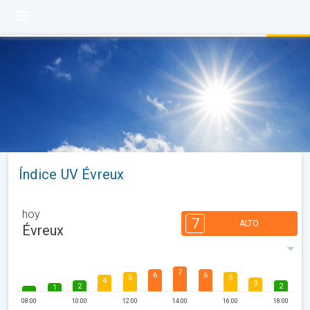
Índice UV Évreux
hoy
7
ALTO
Évreux
7
6
6
5
5
4
3
2
2
1
08:00
10:00
12:00
14:00
16:00
18:00