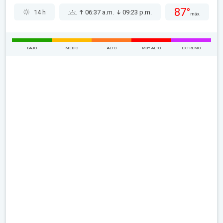
87°
14 h
06:37 a.m.
09:23 p.m.
máx.
BAJO
MEDIO
ALTO
MUY ALTO
EXTREMO