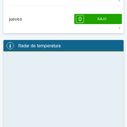
55°
6 h
07:30 a.m.
06:23 p.m.
máx.
08:00
10:00
12:00
14:00
16:00
18:00
0
jueves
BAJO
53°
0 h
07:29 a.m.
06:24 p.m.
máx.
08:00
10:00
12:00
14:00
16:00
18:00
Radar de temperatura
58°
0 h
07:28 a.m.
06:24 p.m.
máx.