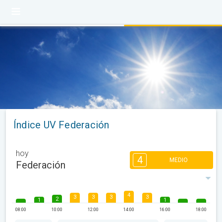
Índice UV Federación
hoy
4
MEDIO
Federación
4
3
3
3
3
2
1
1
08:00
10:00
12:00
14:00
16:00
18:00