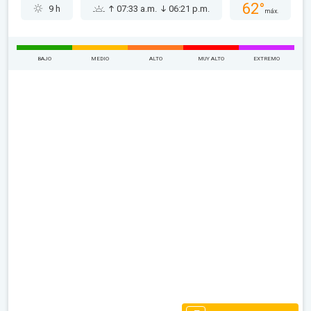
62°
9 h
07:33 a.m.
06:21 p.m.
máx.
BAJO
MEDIO
ALTO
MUY ALTO
EXTREMO