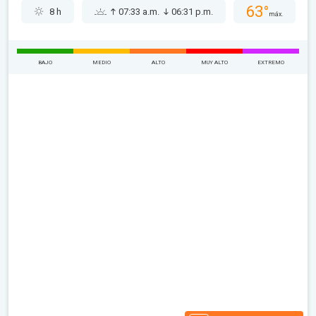
63°
8 h
07:33 a.m.
06:31 p.m.
máx.
BAJO
MEDIO
ALTO
MUY ALTO
EXTREMO