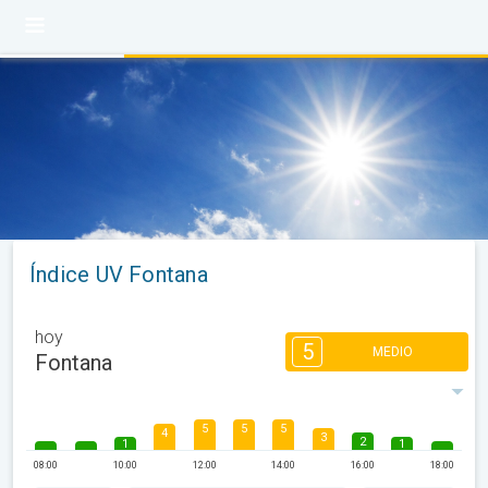
Índice UV Fontana
hoy
5
MEDIO
Fontana
5
5
5
4
3
2
1
1
08:00
10:00
12:00
14:00
16:00
18:00