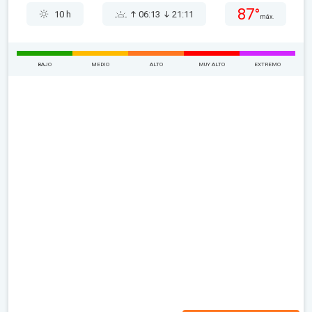
87°
10 h
06:13
21:11
máx.
BAJO
MEDIO
ALTO
MUY ALTO
EXTREMO