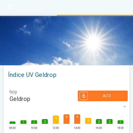
Índice UV Geldrop
hoy
6
ALTO
Geldrop
6
6
5
3
2
2
2
1
1
1
08:00
10:00
12:00
14:00
16:00
18:00