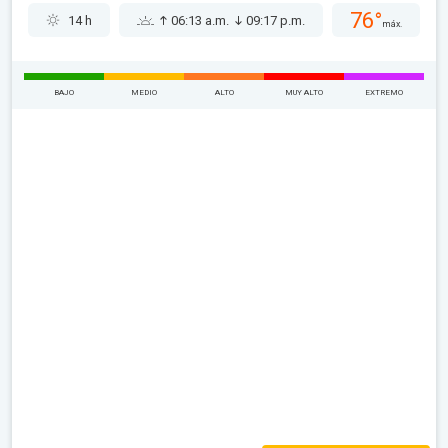
76°
14 h
06:13 a.m.
09:17 p.m.
máx.
BAJO
MEDIO
ALTO
MUY ALTO
EXTREMO