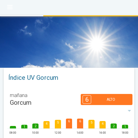
Índice UV Gorcum
mañana
6
ALTO
Gorcum
6
6
5
5
4
4
2
2
1
1
08:00
10:00
12:00
14:00
16:00
18:00