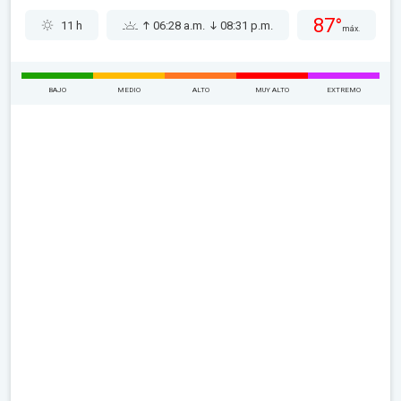
87°
11 h
06:28 a.m.
08:31 p.m.
máx.
BAJO
MEDIO
ALTO
MUY ALTO
EXTREMO