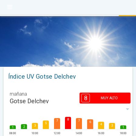
Índice UV Gotse Delchev
mañana
8
MUY ALTO
Gotse Delchev
8
7
7
6
5
4
3
3
2
1
1
08:00
10:00
12:00
14:00
16:00
18:00