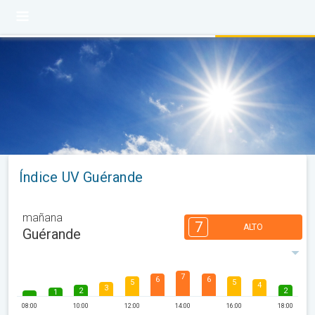
Índice UV Guérande
mañana
7
ALTO
Guérande
7
6
6
5
5
4
3
2
2
1
08:00
10:00
12:00
14:00
16:00
18:00