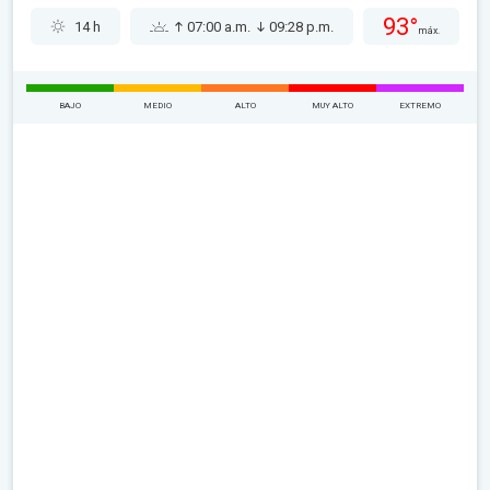
93°
14 h
07:00 a.m.
09:28 p.m.
máx.
BAJO
MEDIO
ALTO
MUY ALTO
EXTREMO