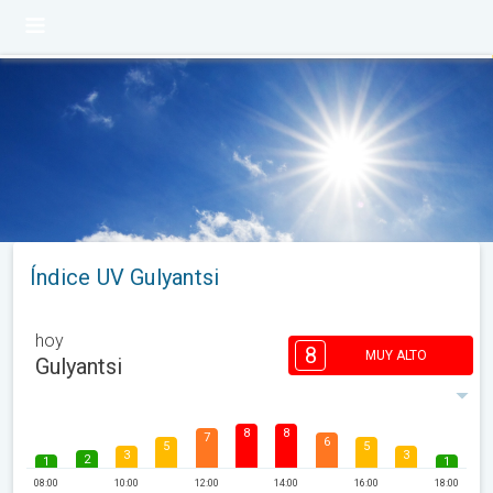
Índice UV Gulyantsi
hoy
8
MUY ALTO
Gulyantsi
8
8
7
6
5
5
3
3
2
1
1
08:00
10:00
12:00
14:00
16:00
18:00