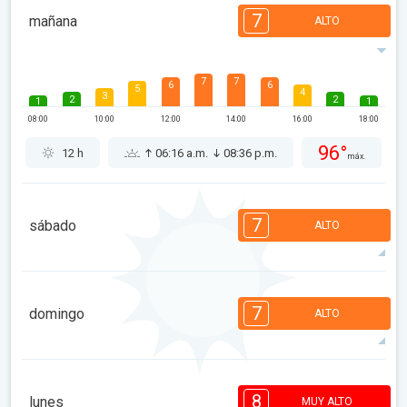
7
mañana
ALTO
7
7
6
6
5
4
3
2
2
1
1
08:00
10:00
12:00
14:00
16:00
18:00
96°
12 h
06:16 a.m.
08:36 p.m.
máx.
7
sábado
ALTO
7
7
6
6
5
4
3
2
2
1
1
7
domingo
ALTO
08:00
10:00
12:00
14:00
16:00
18:00
94°
12 h
06:17 a.m.
08:35 p.m.
máx.
7
7
6
6
4
4
3
2
1
1
8
lunes
MUY ALTO