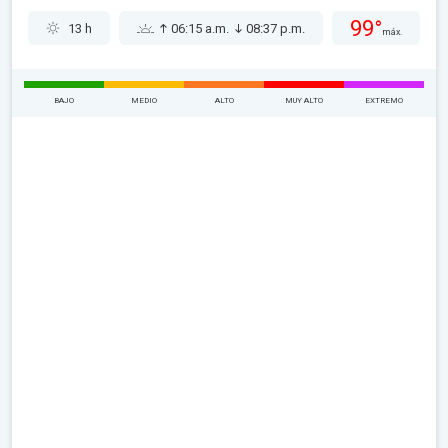
99°
13 h
06:15 a.m.
08:37 p.m.
máx.
BAJO
MEDIO
ALTO
MUY ALTO
EXTREMO