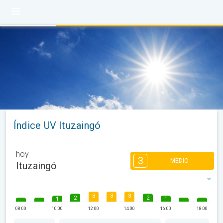
Índice UV Ituzaingó
hoy
3
MEDIO
Ituzaingó
3
3
3
2
2
1
1
08:00
10:00
12:00
14:00
16:00
18:00