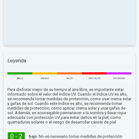
Leyenda
BAJO
MEDIO
ALTO
MUY ALTO
EXTREMO
Para disfrutar mejor de su tiempo al aire libre, es importante estar
informado sobre el valor del índice UV. Cuando el índice UV es alto,
se recomienda tomar medidas de protección, como usar crema solar
y gafas de sol. Cuando este índice es alto, se recomienda tomar
medidas de protección, como aplicar crema solar y usar gafas de
sol. Además, es aconsejable permanecer a la sombra y llevar ropa
adecuada con protección UV para evitar daños en la piel, como
quemaduras solares o el riesgo de desarrollar cáncer de piel.
0 - 2
bajo:
No es necesario tomar medidas de protección.