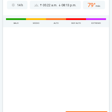
79°
14 h
05:22 a.m.
08:13 p.m.
máx.
BAJO
MEDIO
ALTO
MUY ALTO
EXTREMO