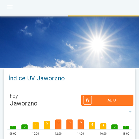
Índice UV Jaworzno
hoy
6
ALTO
Jaworzno
6
6
6
5
4
4
3
2
2
1
1
08:00
10:00
12:00
14:00
16:00
18:00