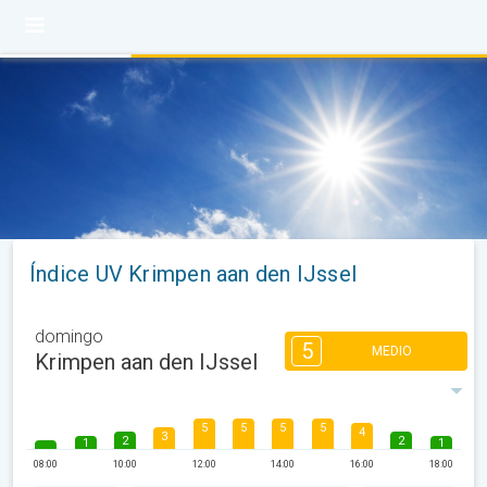
Índice UV Krimpen aan den IJssel
domingo
5
MEDIO
Krimpen aan den IJssel
5
5
5
5
4
3
2
2
1
1
08:00
10:00
12:00
14:00
16:00
18:00