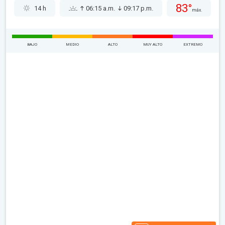
83°
14 h
06:15 a.m.
09:17 p.m.
máx.
BAJO
MEDIO
ALTO
MUY ALTO
EXTREMO