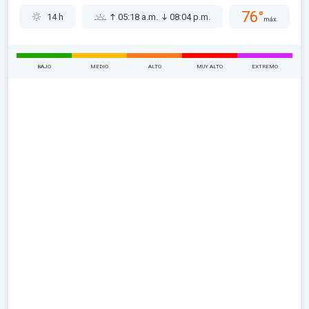
76°
14 h
05:18 a.m.
08:04 p.m.
máx.
BAJO
MEDIO
ALTO
MUY ALTO
EXTREMO