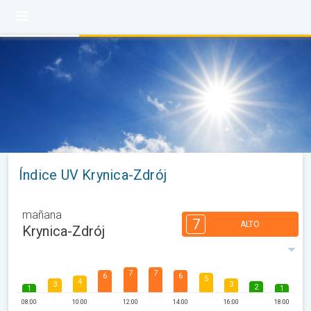
Índice UV Krynica-Zdrój
mañana
7
ALTO
Krynica-Zdrój
7
7
6
6
5
4
3
3
2
1
1
08:00
10:00
12:00
14:00
16:00
18:00