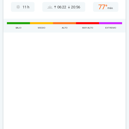
77°
11 h
06:22
20:56
máx.
BAJO
MEDIO
ALTO
MUY ALTO
EXTREMO