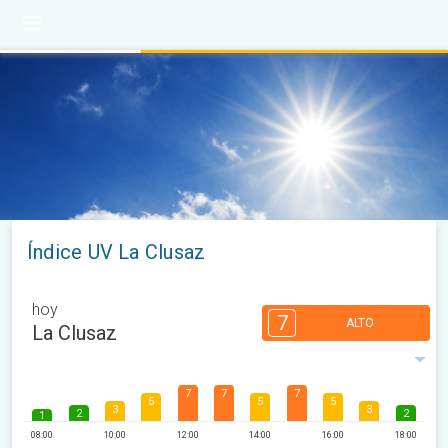
Índice UV La Clusaz
hoy
7
ALTO
La Clusaz
7
7
7
5
5
5
3
3
2
2
1
08:00
10:00
12:00
14:00
16:00
18:00