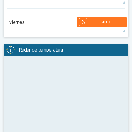
95°
13 h
06:59 a.m.
09:21 p.m.
máx.
7
6
6
5
5
4
3
2
2
1
6
viernes
ALTO
08:00
10:00
12:00
14:00
16:00
18:00
96°
14 h
07:01 a.m.
09:19 p.m.
máx.
6
6
6
5
5
4
3
3
2
2
1
Radar de temperatura
08:00
10:00
12:00
14:00
16:00
18:00
93°
13 h
07:02 a.m.
09:17 p.m.
máx.