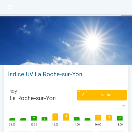
Índice UV La Roche-sur-Yon
hoy
4
MEDIO
La Roche-sur-Yon
4
4
3
3
2
2
1
1
08:00
10:00
12:00
14:00
16:00
18:00