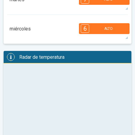
08:00
10:00
12:00
14:00
16:00
18:00
91°
14 h
06:18 a.m.
08:32 p.m.
máx.
7
7
6
5
5
4
3
2
2
1
1
6
miércoles
ALTO
08:00
10:00
12:00
14:00
16:00
18:00
91°
12 h
06:19 a.m.
08:31 p.m.
máx.
6
6
6
5
5
4
4
3
2
2
1
Radar de temperatura
08:00
10:00
12:00
14:00
16:00
18:00
95°
12 h
06:20 a.m.
08:29 p.m.
máx.