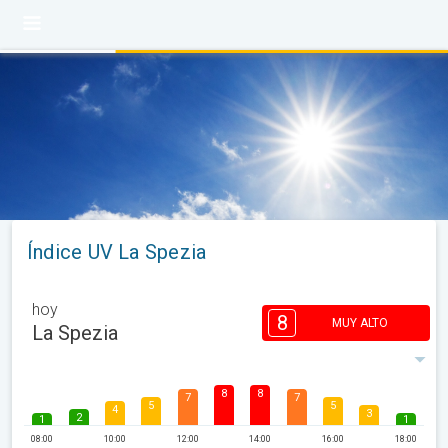
Índice UV La Spezia
hoy
8
MUY ALTO
La Spezia
8
8
7
7
5
5
4
3
2
1
1
08:00
10:00
12:00
14:00
16:00
18:00