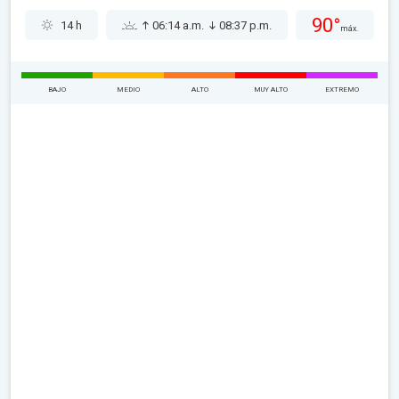
90°
14 h
06:14 a.m.
08:37 p.m.
máx.
BAJO
MEDIO
ALTO
MUY ALTO
EXTREMO