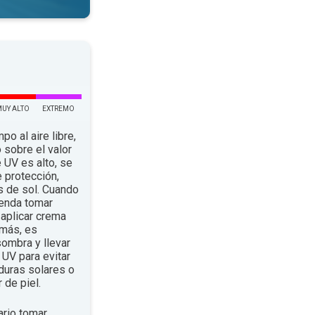
MUY ALTO
EXTREMO
po al aire libre,
 sobre el valor
e UV es alto, se
 protección,
s de sol. Cuando
ienda tomar
aplicar crema
emás, es
ombra y llevar
UV para evitar
duras solares o
 de piel.
rio tomar