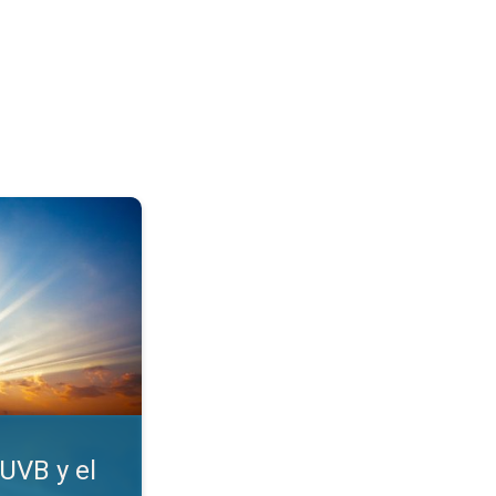
e UV. Protéjase del sol. . .
UVB y el