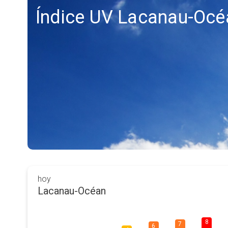
Índice UV Lacanau-Océ
hoy
Lacanau-Océan
8
7
6