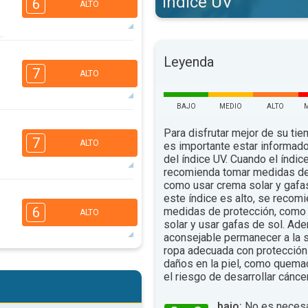
índice UV
6
ALTO
6
5
Leyenda
3
2
7
ALTO
16:00
18:00
83°
.
máx.
BAJO
MEDIO
ALTO
6
5
4
Para disfrutar mejor de su tiem
2
7
ALTO
es importante estar informado
16:00
18:00
del índice UV. Cuando el índic
recomienda tomar medidas de
84°
.
máx.
como usar crema solar y gafa
6
5
este índice es alto, se recom
4
2
6
medidas de protección, como 
ALTO
16:00
18:00
solar y usar gafas de sol. Ad
aconsejable permanecer a la s
92°
.
máx.
ropa adecuada con protección 
6
daños en la piel, como quema
5
4
2
el riesgo de desarrollar cáncer
16:00
18:00
bajo:
No es necesa