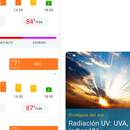
4
2
16:00
18:00
84°
.
máx.
MUY ALTO
EXTREMO
Radiación UV: UVA, UVB y el índic
7
ALTO
7
5
4
2
16:00
18:00
87°
.
máx.
Protéjase del sol
Radiación UV: UVA, 