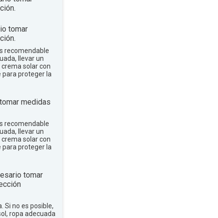
ción.
io tomar
ción.
 es recomendable
uada, llevar un
r crema solar con
e para proteger la
 tomar medidas
 es recomendable
uada, llevar un
r crema solar con
e para proteger la
esario tomar
ección
a. Si no es posible,
sol, ropa adecuada