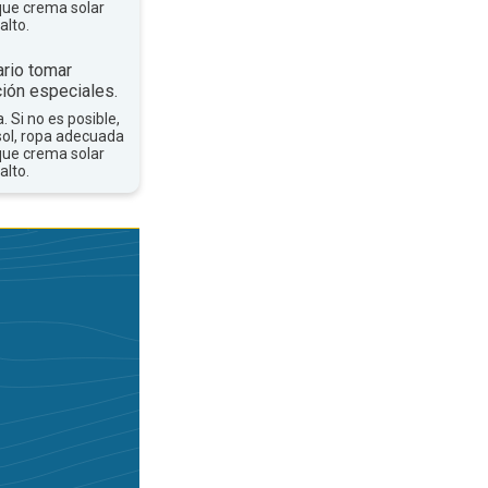
que crema solar
alto.
rio tomar
ión especiales.
a. Si no es posible,
sol, ropa adecuada
que crema solar
alto.