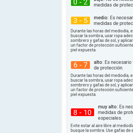
0 - 2
84°
.
máx.
medidas de protec
medio:
Es necesar
3 - 5
medidas de protec
Durante las horas del mediodía,
buscar la sombra, usar ropa adec
sombrero y gafas de sol, y aplica
un factor de protección suficient
piel expuesta.
alto:
Es necesario
6 - 7
de protección.
Durante las horas del mediodía,
buscar la sombra, usar ropa adec
sombrero y gafas de sol, y aplica
un factor de protección suficient
piel expuesta.
muy alto:
Es nec
8 - 10
medidas de prot
especiales.
Evite estar al aire libre al mediodí
busque la sombra. Use gafas de 