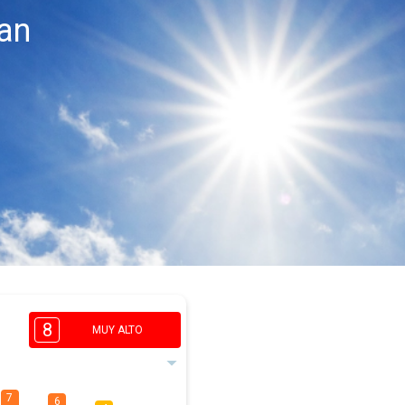
an
8
MUY ALTO
7
6