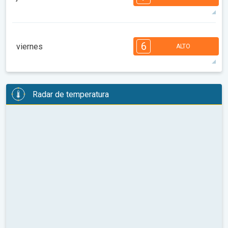
08:00
10:00
12:00
14:00
16:00
18:00
92°
13 h
06:44 a.m.
08:51 p.m.
máx.
7
7
6
6
5
4
3
3
2
1
6
viernes
ALTO
08:00
10:00
12:00
14:00
16:00
18:00
95°
14 h
06:45 a.m.
08:50 p.m.
máx.
6
6
6
6
5
4
4
3
2
2
1
Radar de temperatura
08:00
10:00
12:00
14:00
16:00
18:00
93°
13 h
06:46 a.m.
08:48 p.m.
máx.