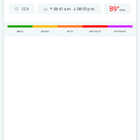
89°
12 h
06:41 a.m.
08:55 p.m.
máx.
BAJO
MEDIO
ALTO
MUY ALTO
EXTREMO