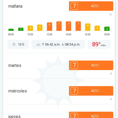
7
mañana
ALTO
7
7
7
6
5
4
3
3
2
1
08:00
10:00
12:00
14:00
16:00
18:00
89°
13 h
06:42 a.m.
08:54 p.m.
máx.
7
martes
ALTO
7
7
6
6
5
4
3
2
1
1
7
miércoles
ALTO
08:00
10:00
12:00
14:00
16:00
18:00
90°
11 h
06:43 a.m.
08:53 p.m.
máx.
7
7
6
6
5
4
3
3
2
1
7
jueves
ALTO