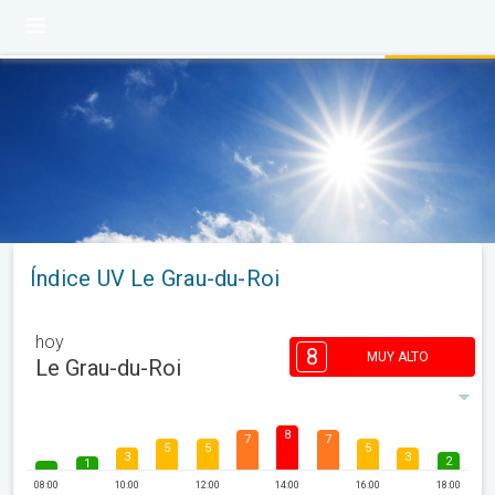
Índice UV Le Grau-du-Roi
hoy
8
MUY ALTO
Le Grau-du-Roi
8
7
7
5
5
5
3
3
2
1
08:00
10:00
12:00
14:00
16:00
18:00