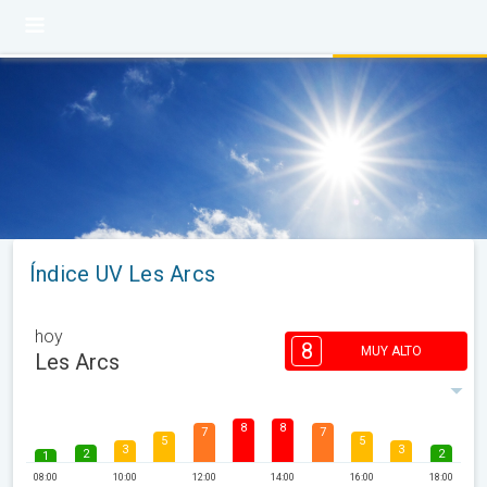
Índice UV Les Arcs
hoy
8
MUY ALTO
Les Arcs
8
8
7
7
5
5
3
3
2
2
1
08:00
10:00
12:00
14:00
16:00
18:00