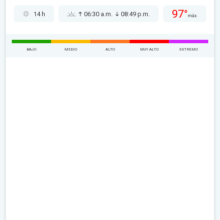
97°
14 h
06:30 a.m.
08:49 p.m.
máx.
BAJO
MEDIO
ALTO
MUY ALTO
EXTREMO