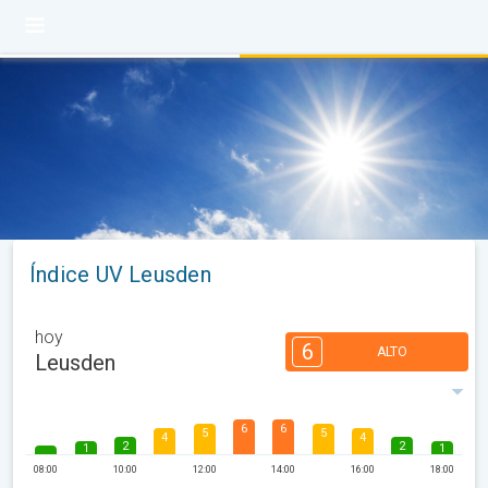
Índice UV Leusden
hoy
6
ALTO
Leusden
6
6
5
5
4
4
2
2
1
1
08:00
10:00
12:00
14:00
16:00
18:00