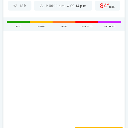
84°
13 h
06:11 a.m.
09:14 p.m.
máx.
BAJO
MEDIO
ALTO
MUY ALTO
EXTREMO