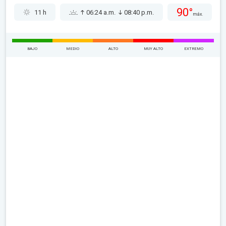
90°
11 h
06:24 a.m.
08:40 p.m.
máx.
BAJO
MEDIO
ALTO
MUY ALTO
EXTREMO