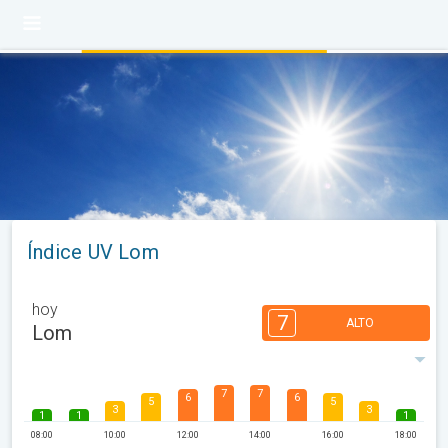
Índice UV Lom
hoy
7
ALTO
Lom
7
7
6
6
5
5
3
3
1
1
1
08:00
10:00
12:00
14:00
16:00
18:00