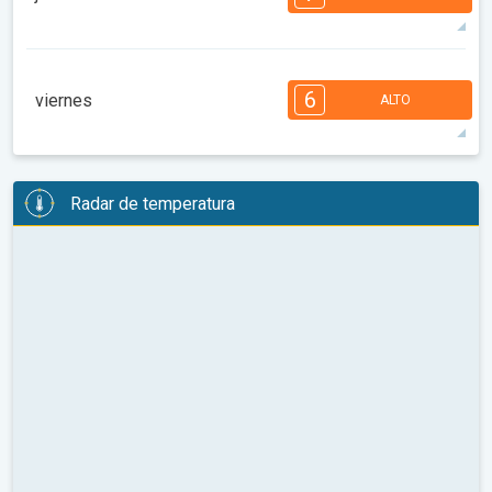
08:00
10:00
12:00
14:00
16:00
18:00
98°
11 h
06:27 a.m.
08:36 p.m.
máx.
7
6
6
5
5
4
3
3
2
1
6
viernes
ALTO
08:00
10:00
12:00
14:00
16:00
18:00
87°
10 h
06:28 a.m.
08:34 p.m.
máx.
6
6
6
5
5
4
4
2
2
1
1
Radar de temperatura
08:00
10:00
12:00
14:00
16:00
18:00
91°
11 h
06:30 a.m.
08:33 p.m.
máx.