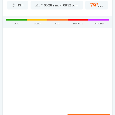
79°
13 h
05:28 a.m.
08:32 p.m.
máx.
BAJO
MEDIO
ALTO
MUY ALTO
EXTREMO