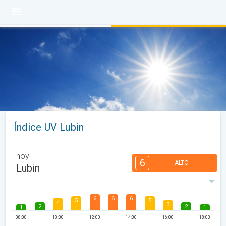
Índice UV Lubin
hoy
6
ALTO
Lubin
6
6
6
5
5
4
3
2
2
1
1
08:00
10:00
12:00
14:00
16:00
18:00