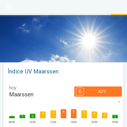
Índice UV Maarssen
hoy
6
ALTO
Maarssen
6
6
5
5
4
4
3
2
1
1
08:00
10:00
12:00
14:00
16:00
18:00