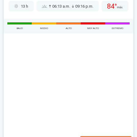
84°
13 h
06:13 a.m.
09:16 p.m.
máx.
BAJO
MEDIO
ALTO
MUY ALTO
EXTREMO