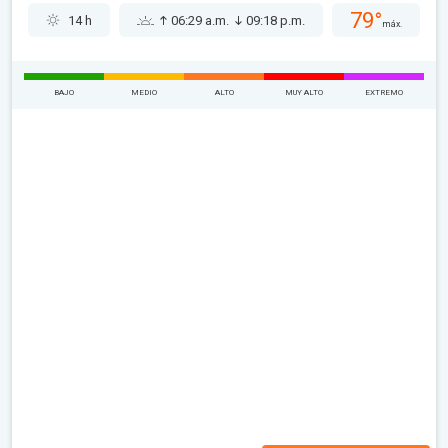
79°
14 h
06:29 a.m.
09:18 p.m.
máx.
BAJO
MEDIO
ALTO
MUY ALTO
EXTREMO