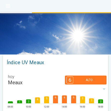
Índice UV Meaux
hoy
6
ALTO
Meaux
6
6
6
5
5
4
3
2
2
1
08:00
10:00
12:00
14:00
16:00
18:00