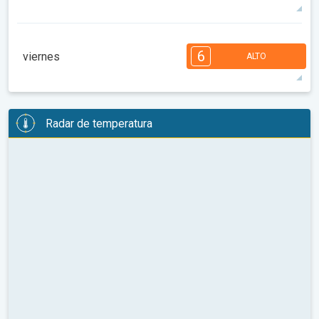
99°
13 h
07:00 a.m.
09:13 p.m.
máx.
7
7
7
5
5
4
4
2
2
1
6
viernes
ALTO
08:00
10:00
12:00
14:00
16:00
18:00
102°
14 h
07:02 a.m.
09:12 p.m.
máx.
6
6
6
6
5
5
3
3
2
2
1
Radar de temperatura
08:00
10:00
12:00
14:00
16:00
18:00
99°
13 h
07:03 a.m.
09:10 p.m.
máx.