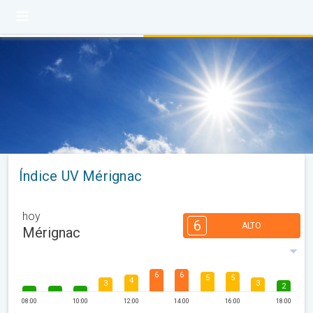
Índice UV Mérignac
hoy
6
ALTO
Mérignac
6
6
5
5
4
3
3
2
08:00
10:00
12:00
14:00
16:00
18:00