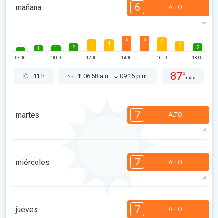
6
mañana
ALTO
6
6
5
4
4
3
2
2
1
1
08:00
10:00
12:00
14:00
16:00
18:00
87°
11 h
06:58 a.m.
09:16 p.m.
máx.
7
martes
ALTO
7
7
6
5
5
4
4
2
2
1
7
miércoles
ALTO
08:00
10:00
12:00
14:00
16:00
18:00
93°
13 h
06:59 a.m.
09:15 p.m.
máx.
7
7
7
5
5
4
4
2
2
1
7
jueves
ALTO
08:00
10:00
12:00
14:00
16:00
18:00